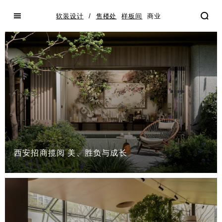
软装设计
/
售楼处
样板间
商业
西安招商揽阅 美、胜负与成长