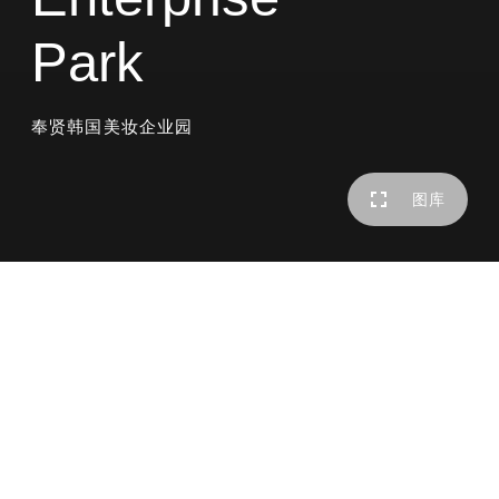
Park
奉贤韩国美妆企业园
图库
项目位于奉贤区-南桥镇，功能定位以美妆企业总部为主，
整个建筑设计以“风尚谷”为核心理念，打造一个站在风尚前
沿的行业标杆，一个充满绿色田园的城市记忆，设计从城市
纬度、艺术纬度、生态维度出发打造以奉贤美谷为基底，集
合美妆时尚与生态绿谷的时尚企业公园社区。